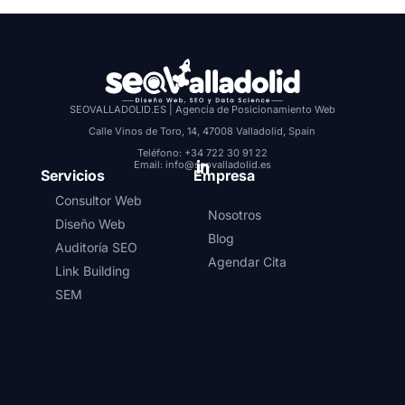
SEOVALLADOLID.ES | Agencia de Posicionamiento Web
Calle Vinos de Toro, 14, 47008 Valladolid, Spain
Teléfono: +34 722 30 91 22
Email: info@seovalladolid.es
Servicios
Empresa
Consultor Web
Nosotros
Diseño Web
Blog
Auditoría SEO
Agendar Cita
Link Building
SEM